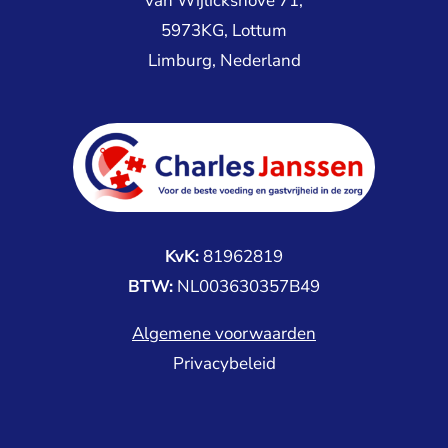
van Wijlickshove 71,
5973KG, Lottum
Limburg, Nederland
KvK:
81962819
BTW:
NL003630357B49
Algemene voorwaarden
Privacybeleid